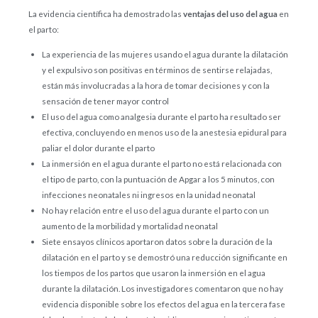
La evidencia científica ha demostrado las
ventajas del uso del agua
en
el parto:
La experiencia de las mujeres usando el agua durante la dilatación
y el expulsivo son positivas en términos de sentirse relajadas,
están más involucradas a la hora de tomar decisiones y con la
sensación de tener mayor control
El uso del agua como analgesia durante el parto ha resultado ser
efectiva, concluyendo en menos uso de la anestesia epidural para
paliar el dolor durante el parto
La inmersión en el agua durante el parto no está relacionada con
el tipo de parto, con la puntuación de Apgar a los 5 minutos, con
infecciones neonatales ni ingresos en la unidad neonatal
No hay relación entre el uso del agua durante el parto con un
aumento de la morbilidad y mortalidad neonatal
Siete ensayos clínicos aportaron datos sobre la duración de la
dilatación en el parto y se demostró una reducción significante en
los tiempos de los partos que usaron la inmersión en el agua
durante la dilatación. Los investigadores comentaron que no hay
evidencia disponible sobre los efectos del agua en la tercera fase