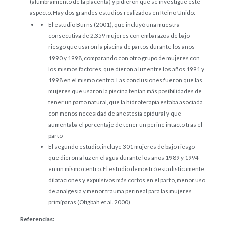
(alumbramiento de la placenta) y pidieron que se investigue este
aspecto. Hay dos grandes estudios realizados en Reino Unido:
El estudio Burns (2001), que incluyó una muestra
consecutiva de 2.359 mujeres con embarazos de bajo
riesgo que usaron la piscina de partos durante los años
1990 y 1998, comparando con otro grupo de mujeres con
los mismos factores, que dieron a luz entre los años 1991 y
1998 en el mismo centro. Las conclusiones fueron que las
mujeres que usaron la piscina tenían más posibilidades de
tener un parto natural, que la hidroterapia estaba asociada
con menos necesidad de anestesia epidural y que
aumentaba el porcentaje de tener un periné intacto tras el
parto
El segundo estudio, incluye 301 mujeres de bajo riesgo
que dieron a luz en el agua durante los años 1989 y 1994
en un mismo centro. El estudio demostró estadísticamente
dilataciones y expulsivos más cortos en el parto, menor uso
de analgesia y menor trauma perineal para las mujeres
primíparas (Otigbah et al. 2000)
Referencias: