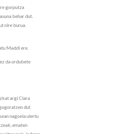
ire gorputza
tasuna behar dut.
ut nire burua.
atu Maddi ere.
 ez da ordubete
zkat argi Clara
k gogoratzen dut
sean nagoela ulertu
tzeak, ematen
asaitasunak, indarra