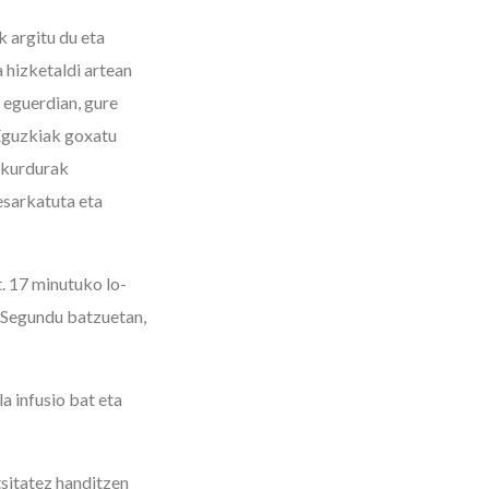
k argitu du eta
 hizketaldi artean
a eguerdian, gure
 Eguzkiak goxatu
Uzkurdurak
esarkatuta eta
. 17 minutuko lo-
. Segundu batzuetan,
a infusio bat eta
sitatez handitzen