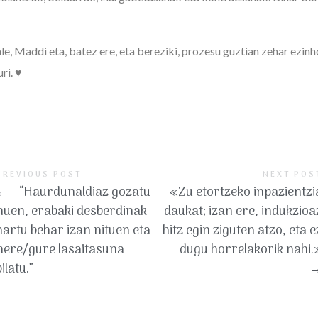
e, Maddi eta, batez ere, eta bereziki, prozesu guztian zehar ezin
ri. ♥️
PREVIOUS POST
NEXT POS
←
“Haurdunaldiaz gozatu
«Zu etortzeko inpazientzi
nuen, erabaki desberdinak
daukat; izan ere, indukzioa
hartu behar izan nituen eta
hitz egin ziguten atzo, eta e
nere/gure lasaitasuna
dugu horrelakorik nahi.
bilatu.”