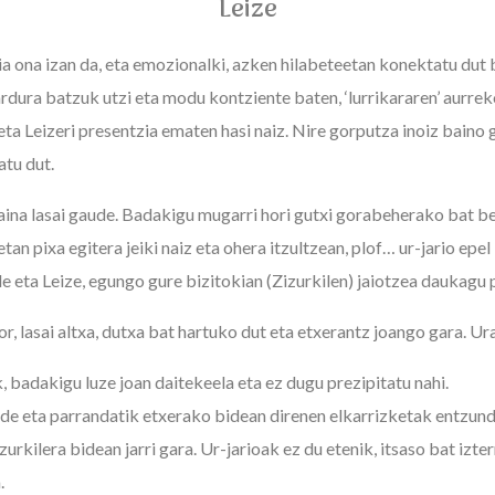
Leize
ia ona izan da, eta emozionalki, azken hilabeteetan konektatu dut
ardura batzuk utzi eta modu kontziente baten, ‘lurrikararen’ aurr
eta Leizeri presentzia ematen hasi naiz. Nire gorputza inoiz baino 
atu dut.
aina lasai gaude. Badakigu mugarri hori gutxi gorabeherako bat be
an pixa egitera jeiki naiz eta ohera itzultzean, plof… ur-jario epel
e eta Leize, egungo gure bizitokian (Zizurkilen) jaiotzea daukagu 
tor, lasai altxa, dutxa bat hartuko dut eta etxerantz joango gara. Ur
, badakigu luze joan daitekeela eta ez dugu prezipitatu nahi.
de eta parrandatik etxerako bidean direnen elkarrizketak entzunda
zurkilera bidean jarri gara. Ur-jarioak ez du etenik, itsaso bat izte
.