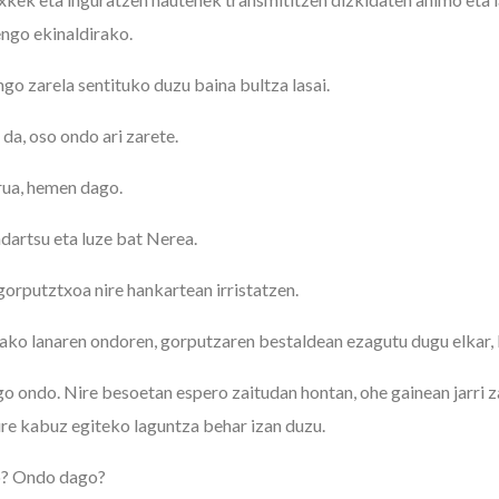
ngo ekinaldirako.
ngo zarela sentituko duzu baina bultza lasai.
 da, oso ondo ari zarete.
rua, hemen dago.
ndartsu eta luze bat Nerea.
gorputztxoa nire hankartean irristatzen.
tako lanaren ondoren, gorputzaren bestaldean ezagutu dugu elkar, 
go ondo. Nire besoetan espero zaitudan hontan, ohe gainean jarri z
re kabuz egiteko laguntza behar izan duzu.
io? Ondo dago?