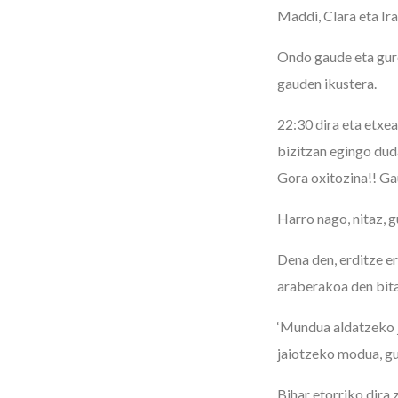
Maddi, Clara eta Ira
Ondo gaude eta gure
gauden ikustera.
22:30 dira eta etxea
bizitzan egingo dud
Gora oxitozina!! Ga
Harro nago, nitaz, g
Dena den, erditze e
araberakoa den bita
‘Mundua aldatzeko ja
jaiotzeko modua, gu
Bihar etorriko dira