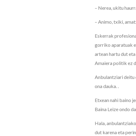
– Nerea, ukitu haur
– Animo, txiki, ama
Eskerrak profesiona
gorriko aparatuak er
artean hartu dut eta
Amaiera politik ez d
Anbulantziari deitu
ona dauka. .
Etxean nahi baino j
Baina Leize ondo da
Hala, anbulantziako 
dut karena eta peri