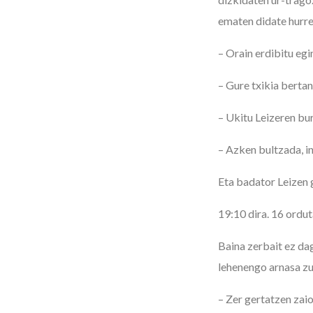
ematen didate hurre
– Orain erdibitu egi
– Gure txikia bertan
– Ukitu Leizeren bu
– Azken bultzada, i
Eta badator Leizen 
19:10 dira. 16 ordu
Baina zerbait ez da
lehenengo arnasa zu
– Zer gertatzen za