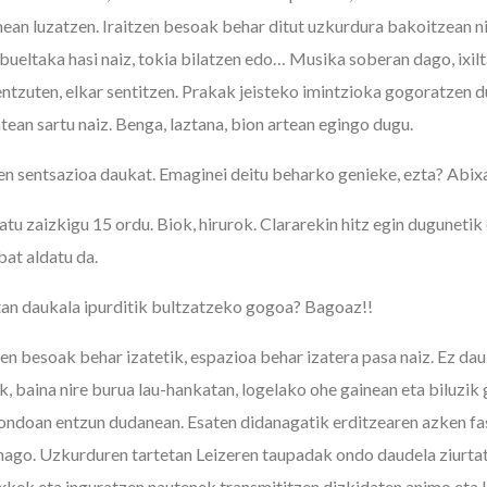
enean luzatzen. Iraitzen besoak behar ditut uzkurdura bakoitzean n
 bueltaka hasi naiz, tokia bilatzen edo… Musika soberan dago, ixil
i entzuten, elkar sentitzen. Prakak jeisteko imintzioka gogoratzen d
ean sartu naiz. Benga, laztana, bion artean egingo dugu.
ren sentsazioa daukat. Emaginei deitu beharko genieke, ezta? Abix
tu zaizkigu 15 ordu. Biok, hirurok.
Clararekin hitz egin dugunetik
bat aldatu da.
an daukala ipurditik bultzatzeko gogoa? Bagoaz!!
en besoak behar izatetik, espazioa behar izatera pasa naiz. Ez dau
ak, baina nire burua lau-hankatan, logelako ohe gainean eta biluzi
 ondoan entzun dudanean. Esaten didanagatik erditzearen azken fa
nago. Uzkurduren tartetan Leizeren taupadak ondo daudela ziurta
xkek eta inguratzen nautenek transmititzen dizkidaten animo eta l