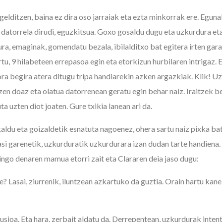
elditzen, baina ez dira oso jarraiak eta ezta minkorrak ere. Eguna
datorrela dirudi, eguzkitsua. Goxo gosaldu dugu eta uzkurdura eta
ura, emaginak, gomendatu bezala, ibilalditxo bat egitera irten gar
tu, 9 hilabeteen errepasoa egin eta etorkizun hurbilaren intrigaz.
ora begira atera ditugu tripa handiarekin azken argazkiak. Klik! 
zen doaz eta olatua datorrenean geratu egin behar naiz. Iraitzek b
a uzten diot joaten. Gure txikia lanean ari da.
aldu eta goizaldetik esnatuta nagoenez, ohera sartu naiz pixka bat
asi garenetik, uzkurduratik uzkurdurara izan dudan tarte handiena
ingo denaren mamua etorri zait eta Clararen deia jaso dugu:
 Lasai, ziurrenik, iluntzean azkartuko da guztia. Orain hartu kanel
ioa. Eta hara, zerbait aldatu da. Derrepentean, uzkurdurak intent