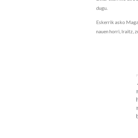
dugu.
Eskerrik asko Magal
nauen horri, Iraitz, zu