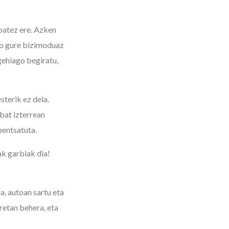
 batez ere. Azken
eko gure bizimoduaz
gehiago begiratu,
sterik ez dela.
 bat izterrean
pentsatuta.
ak garbiak dia!
, autoan sartu eta
rretan behera, eta