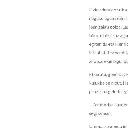
Uzkurdurak ez dira g
neguko egun ederra 
joan zaigu goiza. La
bikote bizitzaz agur
egiten du eta Herni
intentsitatez handit
ahotsarekin lagundut
Etxeratu, goxo bazk
kuluxka egin dut. H
prozesua gelditu eg
– Zer moduz zaudete?
segi lanean.
Umm… ze goxoa infus