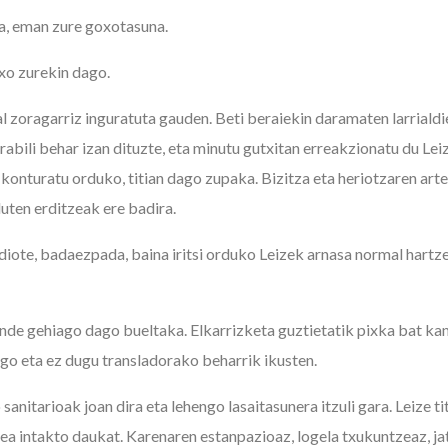
ra, eman zure goxotasuna.
txo zurekin dago.
l zoragarriz inguratuta gauden. Beti beraiekin daramaten larriald
abili behar izan dituzte, eta minutu gutxitan erreakzionatu du Lei
 konturatu orduko, titian dago zupaka. Bizitza eta heriotzaren art
uten erditzeak ere badira.
 diote, badaezpada, baina iritsi orduko Leizek arnasa normal hartz
ende gehiago dago bueltaka. Elkarrizketa guztietatik pixka bat kan
go eta ez dugu transladorako beharrik ikusten.
sanitarioak joan dira eta lehengo lasaitasunera itzuli gara. Leize ti
nea intakto daukat. Karenaren estanpazioaz, logela txukuntzeaz, 