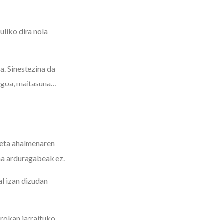
uliko dira nola
a. Sinestezina da
gogoa, maitasuna…
 eta ahalmenaren
na arduragabeak ez.
al izan dizudan
rrokan jarraituko