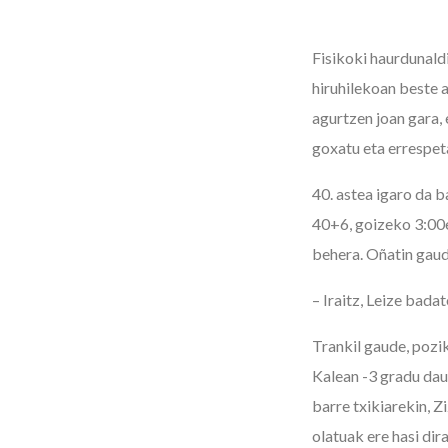
Fisikoki haurdunald
hiruhilekoan beste 
agurtzen joan gara, 
goxatu eta errespet
40. astea igaro da b
40+6, goizeko 3:00et
behera. Oñatin gaud
– Iraitz, Leize bada
Trankil gaude, pozik
Kalean -3 gradu dau
barre txikiarekin, Zi
olatuak ere hasi dira