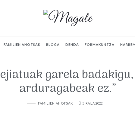
FAMILIEN AHOTSAK
BLOGA
DENDA
FORMAKUNTZA
HARRE
ilejiatuak garela badakigu,
arduragabeak ez.”
FAMILIEN AHOTSAK
5 IRAILA 2022