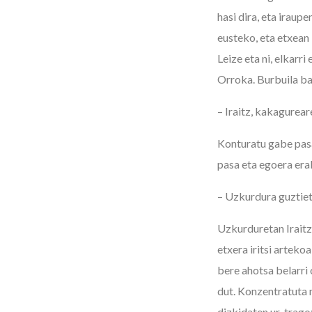
hasi dira, eta iraup
eusteko, eta etxean
Leize eta ni, elkarr
Orroka. Burbuila bat
– Iraitz, kakagurea
Konturatu gabe pasa
pasa eta egoera era
– Uzkurdura guztiet
Uzkurduretan Iraitz
etxera iritsi arteko
bere ahotsa belarri
dut. Konzentratuta 
dizkidaten ur-trago