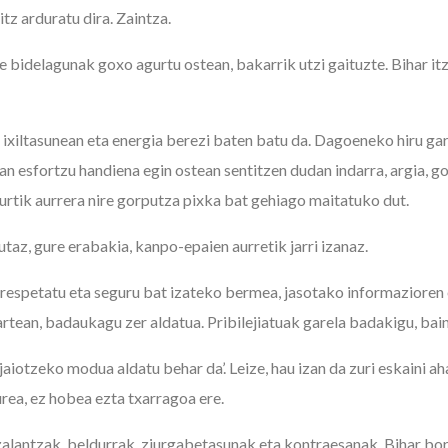
itz arduratu dira. Zaintza.
 bidelagunak goxo agurtu ostean, bakarrik utzi gaituzte. Bihar itz
 ixiltasunean eta energia berezi baten batu da. Dagoeneko hiru gar
an esfortzu handiena egin ostean sentitzen dudan indarra, argia, 
urtik aurrera nire gorputza pixka bat gehiago maitatuko dut.
utaz, gure erabakia, kanpo-epaien aurretik jarri izanaz.
rrespetatu eta seguru bat izateko bermea, jasotako informazioren
rtean, badaukagu zer aldatua. Pribilejiatuak garela badakigu, bai
iotzeko modua aldatu behar da’. Leize, hau izan da zuri eskaini ah
rea, ez hobea ezta txarragoa ere.
 zalantzak, beldurrak, ziurgabetasunak eta kontraesanak. Bihar bo