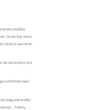
ietarako maleta
zek. Orain bai, beso
eko atzera-aurrerak.
en du eta kolore oso
po sentitzen naiz.
tian dagoela erditu
jatekoaz… Maria,