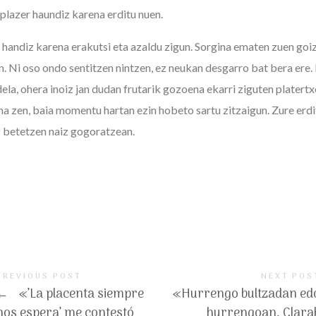
plazer haundiz karena erditu nuen.
 handiz karena erakutsi eta azaldu zigun. Sorgina ematen zuen goi
. Ni oso ondo sentitzen nintzen, ez neukan desgarro bat bera ere.
la, ohera inoiz jan dudan frutarik gozoena ekarri ziguten platertx
a zen, baia momentu hartan ezin hobeto sartu zitzaigun. Zure erd
az betetzen naiz gogoratzean.
PREVIOUS POST
NEXT POS
←
«’La placenta siempre
«Hurrengo bultzadan ed
nos espera’ me contestó
hurrengoan, Clara