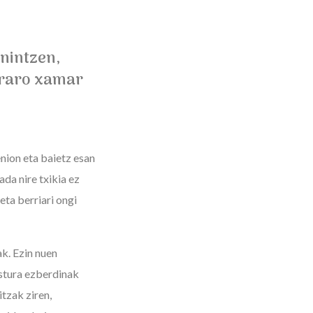
nintzen,
rraro xamar
.
enion eta baietz esan
da nire txikia ez
eta berriari ongi
ak. Ezin nuen
ostura ezberdinak
itzak ziren,