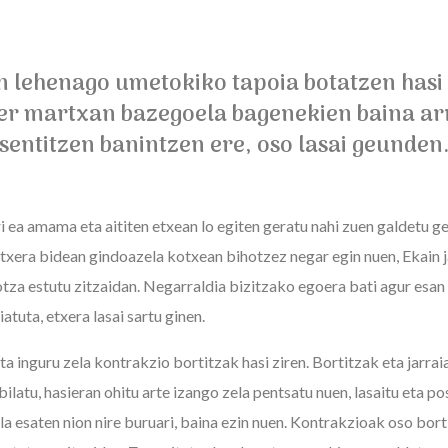
n lehenago umetokiko tapoia botatzen hasi 
er martxan bazegoela bagenekien baina a
sentitzen banintzen ere, oso lasai geunden
i ea amama eta aititen etxean lo egiten geratu nahi zuen galdetu g
txera bidean gindoazela kotxean bihotzez negar egin nuen, Ekain ja
otza estutu zitzaidan. Negarraldia bizitzako egoera bati agur esan 
atuta, etxera lasai sartu ginen.
 inguru zela kontrakzio bortitzak hasi ziren. Bortitzak eta jarrai
ilatu, hasieran ohitu arte izango zela pentsatu nuen, lasaitu eta p
a esaten nion nire buruari, baina ezin nuen. Kontrakzioak oso bort