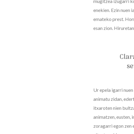
mugitzea izugarri ko
enekien. Ezin nuen 
emateko prest. Horre
esan zion. Hiruretan
Clar
se
Ur epela igarri nuen
animatu zidan, edert
itxaroten nien bult
animatzen, eusten, i
zoragarri egon zen 