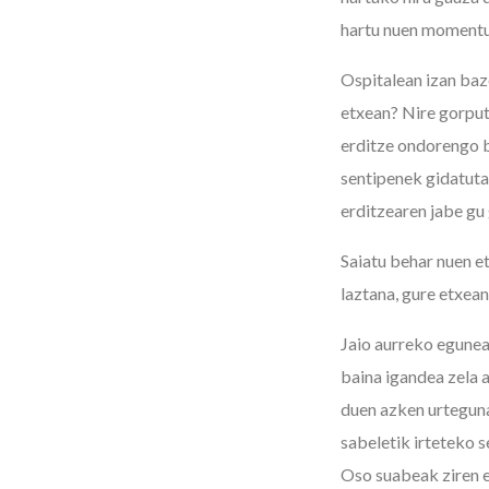
hartu nuen momentua
Ospitalean izan baze
etxean? Nire gorputz
erditze ondorengo bi
sentipenek gidatutak
erditzearen jabe gu 
Saiatu behar nuen e
laztana, gure etxea
Jaio aurreko egunea
baina igandea zela
duen azken urteguna 
sabeletik irteteko 
Oso suabeak ziren e