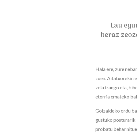
Lau egu
beraz zeoz
Hala ere, zure nebar
zuen. Aitatxorekin e
zela izango eta, bih
etorria emateko bali
Goizaldeko ordu bata
gustuko posturarik b
probatu behar nituel