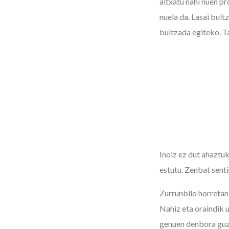
altxatu nahi nuen p
nuela da. Lasai bul
bultzada egiteko. Ta
Inoiz ez dut ahaztuk
estutu. Zenbat sen
Zurrunbilo horretan 
Nahiz eta oraindik 
genuen denbora guzti