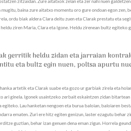
statzen zitzaidan. Zure aitatxok zelan eta zer nahi nuen galdetzen
ia mugitu, baina zure aitatxo momentu oro gure ondoan egon zen, 
la, ordu biak aldera Clara deitu zuen eta Clarak prestatu eta segi
 heldu ziren Maria, Clara eta Igone. Heldu zirenean bultz egiteko 
ak gerritik heldu zidan eta jarraian kontra
ntitu eta bultz egin nuen, poltsa apurtu nu
 hanka artetik eta Clarak suabe eta gozo ur garbiak zirela eta hola
o ari ginela. Igonek usaintzeko zerbait eskaintzen zidan bitartean
za egiteko. Lau hanketan nengoen eta burua baloian, baloiaren best
ndarra ematen. Zuri ere hitz egiten genizun, laster ezagutu behar z
erditze guztian, behar izan genuen dena eman zigun. Horrela geund