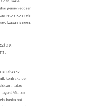
 zidan, baina
behar genuen edozer
tuan etorriko zirela
gogo izugarria nuen.
kzioa
en.
n jarraitzeko
 nik kontrakzioei
aldean aitatxo
intugun! Aitatxo
ela, hanka bat