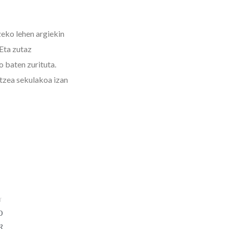
zeko lehen argiekin
 Eta zutaz
o baten zurituta.
itzea sekulakoa izan
T
o
k