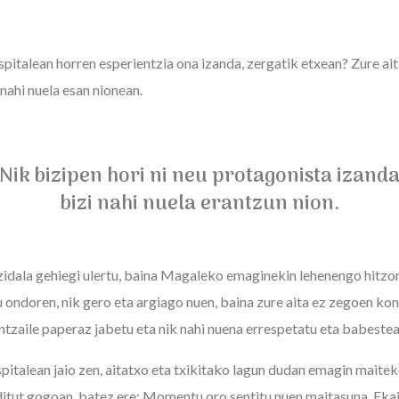
spitalean horren esperientzia ona izanda, zergatik etxean? Zure ai
 nahi nuela esan nionean.
Nik bizipen hori ni neu protagonista izand
bizi nahi nuela erantzun nion.
zidala gehiegi ulertu, baina Magaleko emaginekin lehenengo hitzo
 ondoren, nik gero eta argiago nuen, baina zure aita ez zegoen kon
ntzaile paperaz jabetu eta nik nahi nuena errespetatu eta babestea
pitalean jaio zen, aitatxo eta txikitako lagun dudan emagin maite
ditut gogoan, batez ere: Momentu oro sentitu nuen maitasuna, Ekai