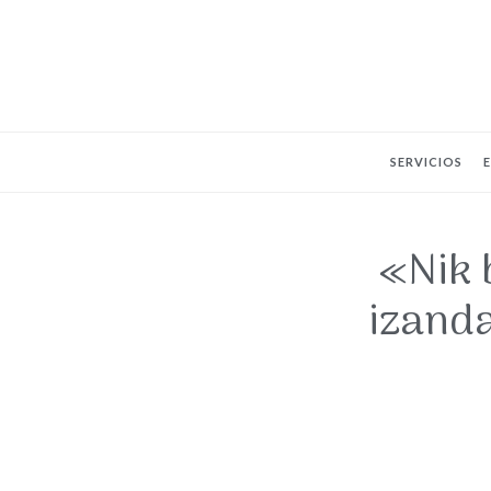
SERVICIOS
«Nik 
izanda