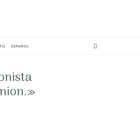
TO
ESPAÑOL
onista
 nion.»