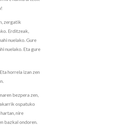
n!
n, zergatik
ako. Erditzeak,
nahi nuelako. Gure
hi nuelako. Eta gure
Eta horrela izan zen
n.
unaren bezpera zen,
bakarrik ospatuko
hartan, nire
uen bazkal ondoren.