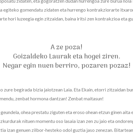
roposatu zidaten, eta gogoratzen dudan hurrengoa zure burua nola i
tza egiteko gomendatu zidaten eta hurrengo kontrakziorarte itxar
rte hori luzeegia egin zitzaidan, baina iritsi zen kontrakzioa eta g
A ze poza!
Goizaldeko Laurak eta hogei ziren.
Negar egin nuen berriro, pozaren pozaz!
o zure begirada bizia jaiotzean Laia. Eta Ekain, etorri zitzaidan bu
timendu, zenbat hormona dantzan! Zenbat maitasun!
geundela, ohea prestatu ziguten eta eroso ohean etzun ginen aita e
uzkurdurak nituen momentu oso lasaia izan zen zu jaio eta ondoren
a izan genuen zilbor-hesteko odol guztia jaso zenezan. Bitartean t