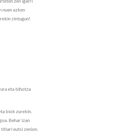
rteten zen igarri
on nuen azken
urekin zintugun!
rura eta bihotza
ta biok zurekin.
goa. Behar izan
itiari eutsi zenion.