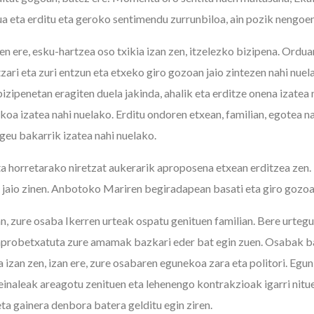
 eta erditu eta geroko sentimendu zurrunbiloa, ain pozik nengoe
n ere, esku-hartzea oso txikia izan zen, itzelezko bizipena. Ordua
ari eta zuri entzun eta etxeko giro gozoan jaio zintezen nahi nuel
zipenetan eragiten duela jakinda, ahalik eta erditze onena izatea 
oa izatea nahi nuelako. Erditu ondoren etxean, familian, egotea na
geu bakarrik izatea nahi nuelako.
ta horretarako niretzat aukerarik aproposena etxean erditzea zen. 
n jaio zinen. Anbotoko Mariren begiradapean basati eta giro gozoa
n, zure osaba Ikerren urteak ospatu genituen familian. Bere urteg
 aprobetxatuta zure amamak bazkari eder bat egin zuen. Osabak 
izan zen, izan ere, zure osabaren egunekoa zara eta politori. Egun 
seinaleak areagotu zenituen eta lehenengo kontrakzioak igarri nit
ta gainera denbora batera gelditu egin ziren.