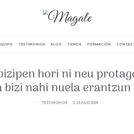
EQUIPO
TESTIMONIOS
BLOG
TIENDA
FORMACIÓN
CONTAC
bizipen hori ni neu protag
 bizi nahi nuela erantzun
TESTIMONIOS
23 JULIO 2018