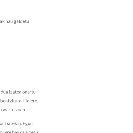
tak hau galdetu
a
rdua izatea onartu
bentzituta. Halere,
 onartu zuen.
kor batekin. Egun
n nire hanka artetik