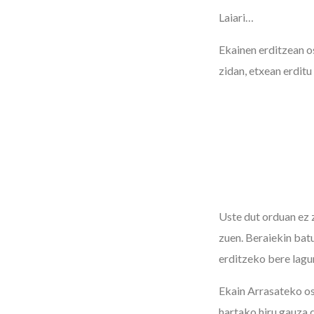
Laiari…
Ekainen erditzean o
zidan, etxean erditu
Uste dut orduan ez 
zuen. Beraiekin batu
erditzeko bere lagu
Ekain Arrasateko os
hartako hiru gauza 