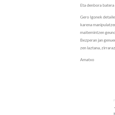
Eta denbora batera 
Gero Igonek detaile
karena manipulatzen
maitemintzen geunde
Bezperan jan genuen
zen laztana, zirrar
Amatxo