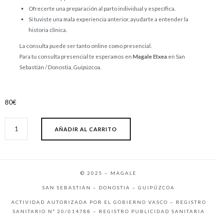
Ofrecerte una preparación al parto individual y específica.
Si tuviste una mala experiencia anterior, ayudarte a entender la
historia clínica.
La consulta puede ser tanto online como presencial.
Para tu consulta presencial te esperamos en
Magale Etxea
en San
Sebastián / Donostia, Guipúzcoa.
80
€
AÑADIR AL CARRITO
© 2025 – MAGALE
SAN SEBASTIÁN – DONOSTIA – GUIPÚZCOA
ACTIVIDAD AUTORIZADA POR EL GOBIERNO VASCO – REGISTRO
SANITARIO Nº 20/014788 – REGISTRO PUBLICIDAD SANITARIA