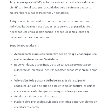
Tal y como explica la OMS, se ha demostrado a través de evidencias
científicas de calidad, que los cuidados de las matronas ayudan a
mejorar los resultados maternos y neonatales.
Así que si estás buscando un cuidado por parte de una matrona,
individualizado a tus necesidades, este servicio es para ti; tanto si
necesitas una única sesión como si deseas un seguimiento del
embarazo con la misma matrona.
Te podemos ayudar en:
Acompañarte aunque tu embarazo sea de riesgo y no tengas una
matrona referente por Osakidetza.
Resolver dudas específicas de tu embarazo, parto o posparto:
alimentación, ejercicio, lecturas recomendadas, gestión del dolor,
etc.
Valoración de la postura del bebé
a través de la palpación
abdominal. En caso de que no esté en la mejor postura, os damos
recursos para
intentar que se coloque de la mejor manera.
Ayudarte a elaborar un plan de parto.
Hablar sobre protocolos, evidencia científica e intervenciones en
el embarazo y parto.