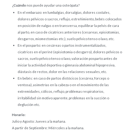
¿
Cuándo
nos puede ayudar una osteópata?
En el embarazo: en lumbalgias, dorsalgias, dolores costales,
dolores pélvicos o sacros, reflujo, estreñimiento, bebés colocados
en posición de nalgas o en transversa, equilibrar la pelvis de cara
al parto, en caso de cicatrices anteriores (cesareas, episiotomias,
desgarros, miomectomias etc.), suelo pélvico tenso o laxo, etc.
En el posparto: en cesáreas o partos instrumentalizados,
cicatrices en el periné (episiotomia o desgarro), dolores pélvicos o
sacros, suelo pélvico tenso o laxo, valoración posparto antes de
iniciar la actividad deportiva o gimnasia abdominal hipopresiva,
diástasis de rectos, dolor en las relaciones sexuales, etc.
En bebés: en caso de partos distócicos (cesárea, forceps o
ventosa), asimetrías en la cabeza o en el movimiento de las
extremidades, cólicos, reflujo, problemas respiratorios,
irritabilidad sin motivo aparente, problemas en la succión o
deglución etc.
Horario:
Julio y Agosto: Jueves a la mañana.
A partir de Septiembre: Miércoles a la mañana.