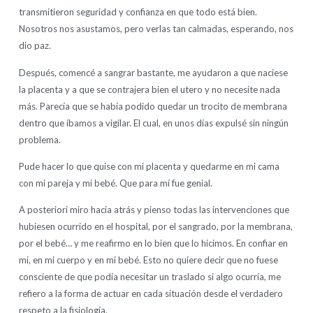
transmitieron seguridad y confianza en que todo está bien.
Nosotros nos asustamos, pero verlas tan calmadas, esperando, nos
dio paz.
Después, comencé a sangrar bastante, me ayudaron a que naciese
la placenta y a que se contrajera bien el utero y no necesite nada
más. Parecía que se había podido quedar un trocito de membrana
dentro que íbamos a vigilar. El cual, en unos días expulsé sin ningún
problema.
Pude hacer lo que quise con mi placenta y quedarme en mi cama
con mi pareja y mi bebé. Que para mí fue genial.
A posteriori miro hacia atrás y pienso todas las intervenciones que
hubiesen ocurrido en el hospital, por el sangrado, por la membrana,
por el bebé… y me reafirmo en lo bien que lo hicimos. En confiar en
mi, en mi cuerpo y en mi bebé. Esto no quiere decir que no fuese
consciente de que podía necesitar un traslado si algo ocurría, me
refiero a la forma de actuar en cada situación desde el verdadero
respeto a la fisiología.