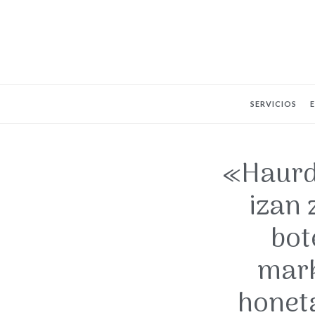
SERVICIOS
«Haurdu
izan 
bot
mark
honeta