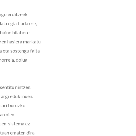
ngo erditzeek
ala egia bada ere,
baino hilabete
ren hasiera markatu
a eta sostengu falta
horrela, dolua
sentitu nintzen.
 argi eduki nuen.
nari buruzko
an nien
uen, sistema ez
atuan ematen dira