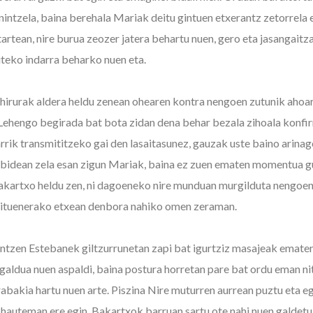
 nintzela, baina berehala Mariak deitu gintuen etxerantz zetorrela
artean, nire burua zeozer jatera behartu nuen, gero eta jasangaitz
iteko indarra beharko nuen eta.
hirurak aldera heldu zenean ohearen kontra nengoen zutunik ahoa
 Lehengo begirada bat bota zidan dena behar bezala zihoala konfi
rrik transmititzeko gai den lasaitasunez, gauzak uste baino arinag
 bidean zela esan zigun Mariak, baina ez zuen ematen momentua gu
akartxo heldu zen, ni dagoeneko nire munduan murgilduta nengoen
nituenerako etxean denbora nahiko omen zeraman.
nintzen Estebanek giltzurrunetan zapi bat igurtziz masajeak ematen
aldua nuen aspaldi, baina postura horretan pare bat ordu eman ni
rabakia hartu nuen arte. Piszina Nire muturren aurrean puztu eta e
n hauteman ere egin, Bakartxok barruan sartu ote nahi nuen galdetu