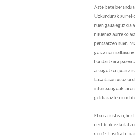
Aste bete beranduag
Uzkurdurak aurrekoa
nuen gaua eguzkia a
nituenez aurreko ast
pentsatzen nuen. M
goiza normaltasunez
hondartzara paseat
areagotzen joan zir
Lasaitasun osoz ord
intentsuagoak ziren
geldiarazten nindut
Etxera iristean, hor
nerbioak ezkutatzen
gorriz bustitako pap