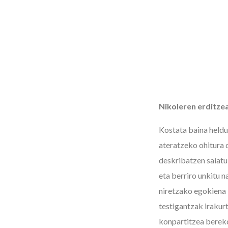
Nikoleren erditzea
Kostata baina heldu
ateratzeko ohitura 
deskribatzen saiatu
eta berriro unkitu n
niretzako egokiena 
testigantzak irakur
konpartitzea bereko