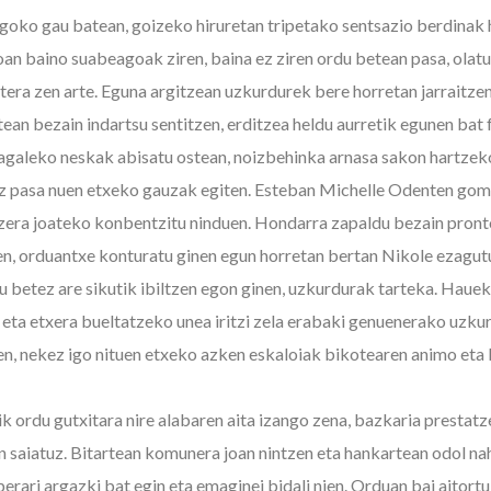
oko gau batean, goizeko hiruretan tripetako sentsazio berdinak 
n baino suabeagoak ziren, baina ez ziren ordu betean pasa, olat
tera zen arte. Eguna argitzean uzkurdurek bere horretan jarraitzen
ean bezain indartsu sentitzen, erditzea heldu aurretik egunen bat f
agaleko neskak abisatu ostean, noizbehinka arnasa sakon hartzek
 pasa nuen etxeko gauzak egiten. Esteban Michelle Odenten gomen
zera joateko konbentzitu ninduen. Hondarra zapaldu bezain pron
en, orduantxe konturatu ginen egun horretan bertan Nikole ezagut
u betez are sikutik ibiltzen egon ginen, uzkurdurak tarteka. Hauek
 eta etxera bueltatzeko unea iritzi zela erabaki genuenerako uzku
en, nekez igo nituen etxeko azken eskaloiak bikotearen animo eta
tik ordu gutxitara nire alabaren aita izango zena, bazkaria prestatz
 saiatuz. Bitartean komunera joan nintzen eta hankartean odol nah
erari argazki bat egin eta emaginei bidali nien. Orduan bai aitort