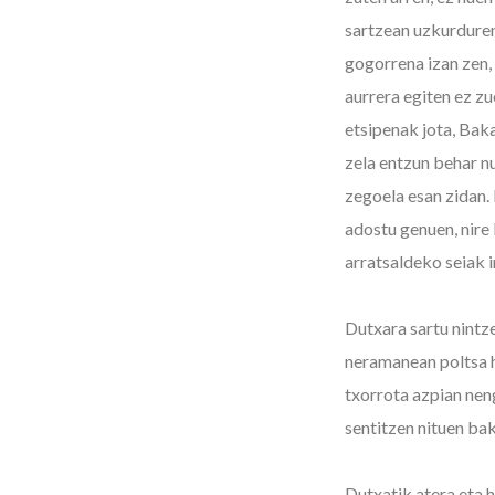
sartzean uzkurduren
gogorrena izan zen, 
aurrera egiten ez z
etsipenak jota, Bak
zela entzun behar nu
zegoela esan zidan.
adostu genuen, nire 
arratsaldeko seiak 
Dutxara sartu nintz
neramanean poltsa h
txorrota azpian nen
sentitzen nituen ba
Dutxatik atera eta 