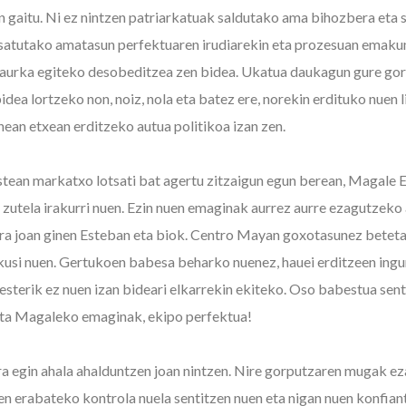
n gaitu. Ni ez nintzen patriarkatuak saldutako ama bihozbera eta 
osatutako amatasun perfektuaren irudiarekin eta prozesuan emak
n aurka egiteko desobeditzea zen bidea. Ukatua daukagun gure go
dea lortzeko non, noiz, nola eta batez ere, norekin erdituko nuen 
nean etxean erditzeko autua politikoa izan zen.
tean markatxo lotsati bat agertu zitzaigun egun berean, Magale
 zutela irakurri nuen. Ezin nuen emaginak aurrez aurre ezagutzeko
ara joan ginen Esteban eta biok. Centro Mayan goxotasunez betet
ikusi nuen. Gertukoen babesa beharko nuenez, hauei erditzeen ing
esterik ez nuen izan bideari elkarrekin ekiteko. Oso babestua sent
eta Magaleko emaginak, ekipo perfektua!
a egin ahala ahalduntzen joan nintzen. Nire gorputzaren mugak e
ren erabateko kontrola nuela sentitzen nuen eta nigan nuen konfian