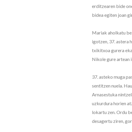
erditzearen bide on
bidea egiten joan g
Mariak aholkatu bez
igotzen, 37. astera 
txikitxoa gurera eka
Nikole gure artean 
37. asteko muga pas
sentitzen nuela. Hau
Arnasestuka nintzel
uzkurdura horien at
lokartu zen. Ordu b
desagertu ziren, go