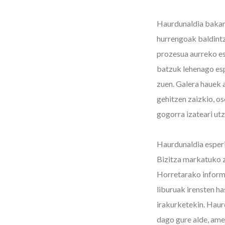
Haurdunaldia bakarr
hurrengoak baldintz
prozesua aurreko es
batzuk lehenago esp
zuen. Galera hauek a
gehitzen zaizkio, os
gogorra izateari ut
Haurdunaldia esperie
Bizitza markatuko zi
Horretarako informa
liburuak irensten h
irakurketekin. Haur
dago gure alde, ame