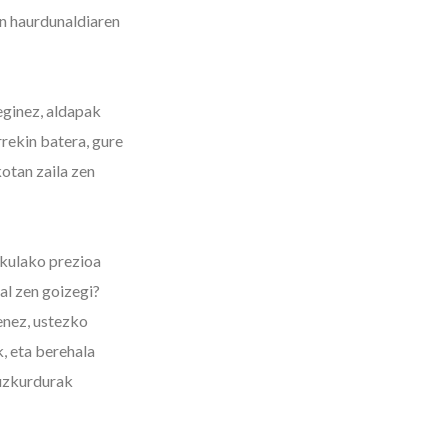
an haurdunaldiaren
eginez, aldapak
rrekin batera, gure
otan zaila zen
ekulako prezioa
al zen goizegi?
enez, ustezko
, eta berehala
 uzkurdurak