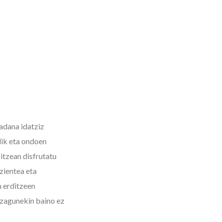
adana idatziz
lik eta ondoen
itzean disfrutatu
zientea eta
n erditzeen
ezagunekin baino ez