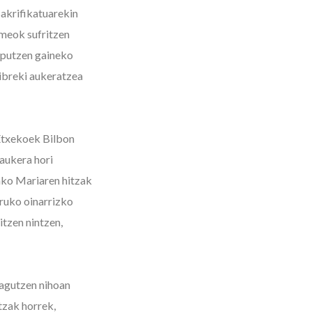
sakrifikatuarekin
umeok sufritzen
rputzen gaineko
libreki aukeratzea
 Etxekoek Bilbon
 aukera hori
ako Mariaren hitzak
uruko oinarrizko
itzen nintzen,
zagutzen nihoan
tzak horrek,