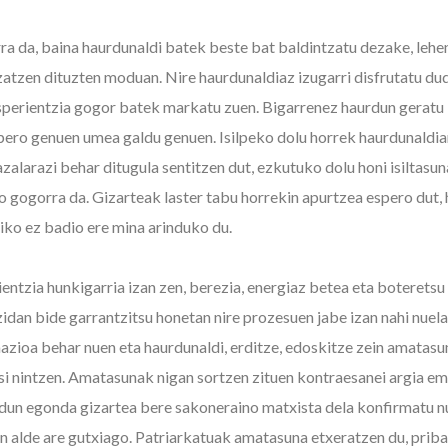
a da, baina haurdunaldi batek beste bat baldintzatu dezake, lehe
atzen dituzten moduan. Nire haurdunaldiaz izugarri disfrutatu dud
perientzia gogor batek markatu zuen. Bigarrenez haurdun geratu 
ero genuen umea galdu genuen. Isilpeko dolu horrek haurdunaldia
zalarazi behar ditugula sentitzen dut, ezkutuko dolu honi isiltasun
o gogorra da. Gizarteak laster tabu horrekin apurtzea espero dut, 
ziko ez badio ere mina arinduko du.
ntzia hunkigarria izan zen, berezia, energiaz betea eta boteretsu 
dan bide garrantzitsu honetan nire prozesuen jabe izan nahi nuela
zioa behar nuen eta haurdunaldi, erditze, edoskitze zein amatasu
asi nintzen. Amatasunak nigan sortzen zituen kontraesanei argia em
dun egonda gizartea bere sakoneraino matxista dela konfirmatu n
n alde are gutxiago. Patriarkatuak amatasuna etxeratzen du, prib