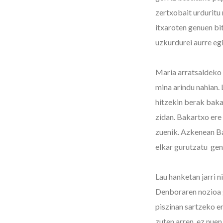
zertxobait urduritu
itxaroten genuen bit
uzkurdurei aurre eg
Maria arratsaldeko 
mina arindu nahian.
hitzekin berak baka
zidan. Bakartxo ere
zuenik. Azkenean B
elkar gurutzatu ge
Lau hanketan jarri 
Denboraren nozioa g
piszinan sartzeko e
zuten arren, ez nue