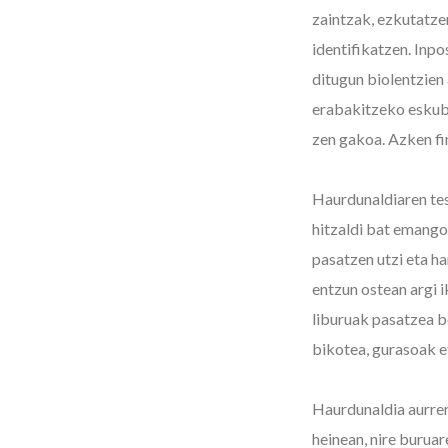
zaintzak, ezkutatze
identifikatzen. Inp
ditugun biolentzie
erabakitzeko eskubi
zen gakoa. Azken fi
Haurdunaldiaren tes
hitzaldi bat emango
pasatzen utzi eta h
entzun ostean argi 
liburuak pasatzea b
bikotea, gurasoak 
Haurdunaldia aurrer
heinean, nire burua