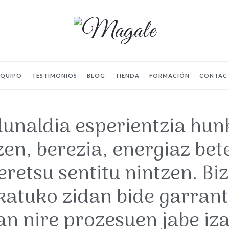
EQUIPO
TESTIMONIOS
BLOG
TIENDA
FORMACIÓN
CONTAC
naldia esperientzia hun
zen, berezia, energiaz bet
eretsu sentitu nintzen. Biz
atuko zidan bide garrant
n nire prozesuen jabe iz