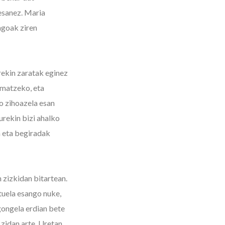
 esanez. Maria
agoak ziren
rekin zaratak eginez
rmatzeko, eta
o zihoazela esan
rekin bizi ahalko
 eta begiradak
 zizkidan bitartean.
tuela esango nuke,
gongela erdian bete
 zidan arte. Uretan