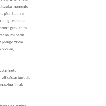
 Erditzeko momentu
a pitin bat ere
rik egiten baina
nbora gutxi falta
tsa hautsi barik
 joango zirela
n orduan,
bost minutu
n zitzaidan burutik
en, uzkurdurak
ikotea belauniko