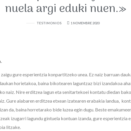
nuela argi eduki nuen.»
TESTIMONIOS
1 NOVIEMBRE 2020
.
 zaigu gure esperientzia konpartitzeko unea. Ez naiz barruan dauk
daukan horietakoa, baina bikotearen laguntzaz bizi izandakoa aha
ko naiz. Nire erditzea lagun eta senitartekoei kontatu diedan bako
aiz. Gure alabaren erditzea etxean izatearen erabakia landua, kont
izan da, baina horretarako bide luzea egin dugu. Beste emakumee
tzeak izugarri lagundu gintuela kontuan izanda, gure esperientzia 
ia litzake.