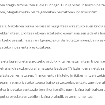
ean eragin zuzena izan zuela ziur nago. Burujabetasun horren bait
inen, Magalekoekin bisita geneukan bakoitzean indarberrituz.
ala, Nikoleren burua pelbisean murgiltzea erraztuko zuen kirola 
heldu nintzen. Erditzea etxean artatzeko epea hasia zen jada eta ho
rtzeko presak hasi ziren. Egunez egun disfrutatzen nuen, baina ask
izateko inpazientzia ezkutatzea.
a eta lau egunetara, goizeko ordu txikitan esnatu nintzen tripan s
ek ahal dira uzkurdura famatuak? Badator??? Ezin nuen sinetsi, ez 
a Esteban esnatu zen. Ni momentua iristeko irrikitan nintzela zeki
zean nire ama izateko gogoa baino ez zegoela pentsatu zuen berak
etez tripetako sentsazio berri hori sentitu nuen, baina bat-batean
rputza prestatzen zebilen, baina oraindik ez zen momentua.