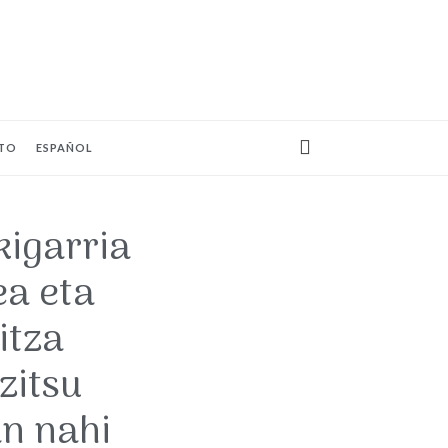
TO
ESPAÑOL
kigarria
ea eta
itza
zitsu
an nahi