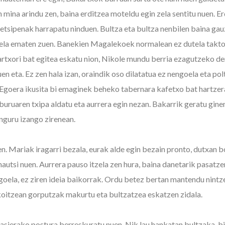
 mina arindu zen, baina erditzea moteldu egin zela sentitu nuen.
etsipenak harrapatu ninduen. Bultza eta bultza nenbilen baina gauz
uela ematen zuen. Banekien Magalekoek normalean ez dutela takto
artxori bat egitea eskatu nion, Nikole mundu berria ezagutzeko de
en eta. Ez zen hala izan, oraindik oso dilatatua ez nengoela eta pol
 Egoera ikusita bi emaginek beheko tabernara kafetxo bat hartzera
buruaren txipa aldatu eta aurrera egin nezan. Bakarrik geratu gine
inguru izango zirenean.
en. Mariak iragarri bezala, eurak alde egin bezain pronto, dutxan 
autsi nuen. Aurrera pauso itzela zen hura, baina danetarik pasatze
goela, ez ziren ideia baikorrak. Ordu betez bertan mantendu nintz
koitzean gorputzak makurtu eta bultzatzea eskatzen zidala.
hasierako postura berreskuratu nuen. Nik lau hankatan bultzaka, b