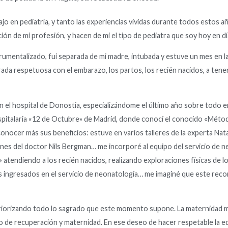
 en pediatría, y tanto las experiencias vividas durante todos estos a
ción de mi profesión, y hacen de mi el tipo de pediatra que soy hoy en dí
rumentalizado, fui separada de mi madre, intubada y estuve un mes en 
rada respetuosa con el embarazo, los partos, los recién nacidos, a tene
n el hospital de Donostia, especializándome el último año sobre todo 
ospitalaria «12 de Octubre» de Madrid, donde conocí el conocido «Mét
cer más sus beneficios: estuve en varios talleres de la experta Natali
ones del doctor Nils Bergman… me incorporé al equipo del servicio de n
endiendo a los recién nacidos, realizando exploraciones físicas de los
s ingresados en el servicio de neonatología… me imaginé que este rec
eriorizando todo lo sagrado que este momento supone. La maternidad me
 de recuperación y maternidad. En ese deseo de hacer respetable la ed