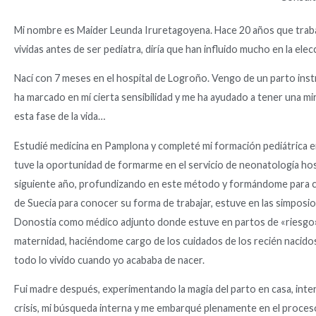
Mi nombre es Maider Leunda Iruretagoyena. Hace 20 años que trabajo
vividas antes de ser pediatra, diría que han influido mucho en la elec
Nací con 7 meses en el hospital de Logroño. Vengo de un parto inst
ha marcado en mí cierta sensibilidad y me ha ayudado a tener una mi
esta fase de la vida…
Estudié medicina en Pamplona y completé mi formación pediátrica e
tuve la oportunidad de formarme en el servicio de neonatología h
siguiente año, profundizando en este método y formándome para cono
de Suecia para conocer su forma de trabajar, estuve en las simposi
Donostia como médico adjunto donde estuve en partos de «riesgo» at
maternidad, haciéndome cargo de los cuidados de los recién nacido
todo lo vivido cuando yo acababa de nacer.
Fui madre después, experimentando la magia del parto en casa, int
crisis, mi búsqueda interna y me embarqué plenamente en el proceso