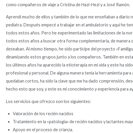
como compañeros de viaje a Cristina de Hazi-Hezi y a José Ramón.
Aprendí mucho de ellos y también de lo que me enseñaban a diario 
pediatra. Después empecé a trabajar en el ambulatorio y aquí he teni
todos estos años. Pero he experimentado las limitaciones de la norma
todos estos años a buscar otra forma complementaria, de manera que 
deseaban. Al mismo tiempo, he sido partícipe del proyecto «Familig
dinamizando estos grupos junto a los compañeros. También en esta 
los últimos años ha aparecido la etioterapia en mi vida y este ha sid
profesional y personal. De alguna manera tenía la herramienta para 
quedaban cortos, ha sido la clave que me ha dado comprensión, des
hecho esto que soy, y este es mi conocimiento y experiencia para ayu
Los servicios que ofrezco son los siguientes:
Valoración de los recién nacidos
Tratamiento en la «patología» de recién nacidos y lactantes may
Apoyo en el proceso de crianza.