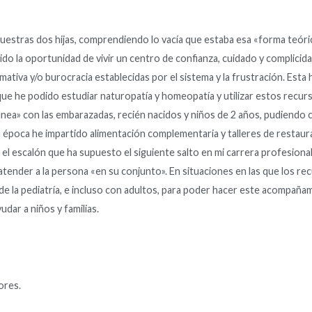
nuestras dos hijas, comprendiendo lo vacía que estaba esa «forma teór
do la oportunidad de vivir un centro de confianza, cuidado y complicida
tiva y/o burocracia establecidas por el sistema y la frustración. Esta h
he podido estudiar naturopatía y homeopatía y utilizar estos recursos,
unea» con las embarazadas, recién nacidos y niños de 2 años, pudiendo
época he impartido alimentación complementaria y talleres de restaur
o el escalón que ha supuesto el siguiente salto en mi carrera profesiona
atender a la persona «en su conjunto». En situaciones en las que los r
de la pediatría, e incluso con adultos, para poder hacer este acompañ
dar a niños y familias.
ores.