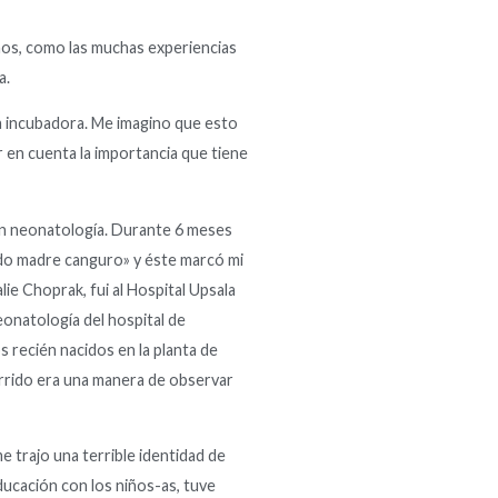
ños, como las muchas experiencias
a.
la incubadora. Me imagino que esto
r en cuenta la importancia que tiene
en neonatología. Durante 6 meses
odo madre canguro» y éste marcó mi
e Choprak, fui al Hospital Upsala
eonatología del hospital de
 recién nacidos en la planta de
orrido era una manera de observar
 trajo una terrible identidad de
ucación con los niños-as, tuve