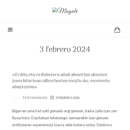
Magale
3 febrero 2024
«Erditu eta ordubetera aitak abesti bat abesten
zuen bitartean zilborhestea moztu du; momentu
ahaztezina»
TESTIMONIOS
3 FEBRERO 2024
Bigarren ume bat nahi genuela argi genuen, baina zaila izan zen
Basurtoko Ospitalean lehenengo semearekin izan genuen
erditzearen esperientzia txarra alde batera uztea. Denbora