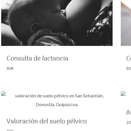
Consulta de lactancia
C
80
€
8
A
Valoración del suelo pélvico
2