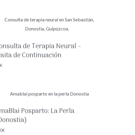
onsulta de Terapia Neural –
isita de Continuación
0
€
maBlai Posparto: La Perla
Donostia)
50
€