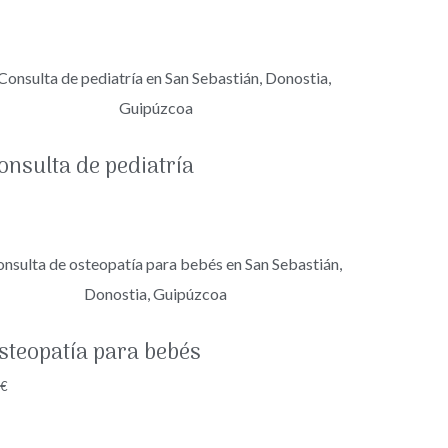
onsulta de pediatría
steopatía para bebés​
0
€