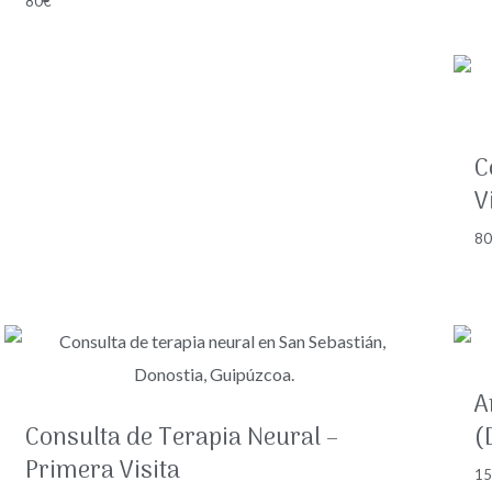
80
€
C
V
8
A
Consulta de Terapia Neural –
(
Primera Visita
1