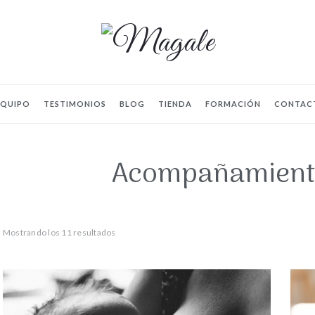
Magale
EQUIPO
TESTIMONIOS
BLOG
TIENDA
FORMACIÓN
CONTAC
Acompañamient
Ordenado
Mostrando los 11 resultados
por
popularidad