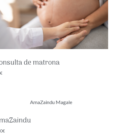
onsulta de matrona
0
€
maZaindu
00
€