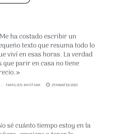
Me ha costado escribir un
equeño texto que resuma todo lo
ue viví en esas horas. La verdad
s que parir en casa no tiene
recio.»
FAMILIEN AHOTSAK
25 MAIATZA 2023
No sé cuánto tiempo estoy en la