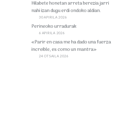
Hilabete honetan arreta berezia jarri
nahi izan dugu erdi ondoko aldian.
30 APIRILA 2026
Perineoko urradurak
6 APIRILA 2026
«Parir en casa me ha dado una fuerza
increíble, es como un mantra»
24 OTSAILA 2026