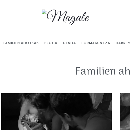
Magale
FAMILIEN AHOTSAK
BLOGA
DENDA
FORMAKUNTZA
HARRE
Familien a