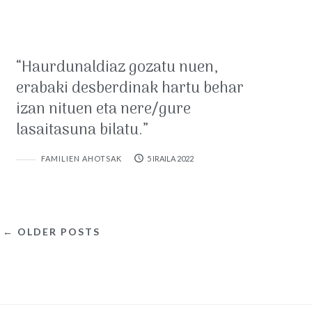
“Haurdunaldiaz gozatu nuen,
erabaki desberdinak hartu behar
izan nituen eta nere/gure
lasaitasuna bilatu.”
FAMILIEN AHOTSAK
5 IRAILA 2022
← OLDER POSTS