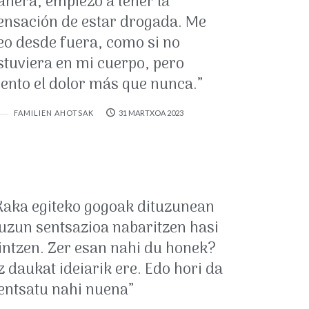
añera, empiezo a tener la
ensación de estar drogada. Me
eo desde fuera, como si no
stuviera en mi cuerpo, pero
iento el dolor más que nunca.”
FAMILIEN AHOTSAK
31 MARTXOA 2023
Kaka egiteko gogoak dituzunean
uzun sentsazioa nabaritzen hasi
intzen. Zer esan nahi du honek?
z daukat ideiarik ere. Edo hori da
entsatu nahi nuena”