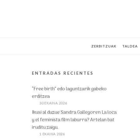
ZERBITZUAK
TALDEA
ENTRADAS RECIENTES
“Free birth” edo laguntzarik gabeko
erditzea
30 EKAINA 2026
Ikusi al duzue Sandra Gallegoren La loca
y el feminista film laburra? Artelan bat
iruditu zaigu.
1 EKAINA 2026