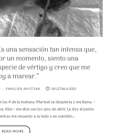
Es una sensación tan intensa que,
or un momento, siento una
specie de vértigo y creo que me
oy a marear.”
FAMILIEN AHOTSAK
18 UZTAILA 2023
n las 4 de la mañana. Martxel se despierta y me llama. –
a, titia— me dice con los ojos sin abrir. Le doy el pecho
entras me recuesto a su lado y en cuestión…
READ MORE