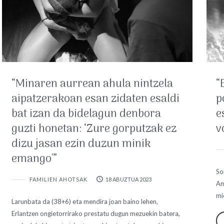
“Minaren aurrean ahula nintzela
“
aipatzerakoan esan zidaten esaldi
p
bat izan da bidelagun denbora
e
guzti honetan: ‘Zure gorputzak ez
v
dizu jasan ezin duzun minik
emango'”
So
FAMILIEN AHOTSAK
18 ABUZTUA 2023
Am
mi
Larunbata da (38+6) eta mendira joan baino lehen,
Erlantzen ongietorrirako prestatu dugun mezuekin batera,