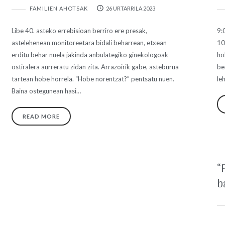
FAMILIEN AHOTSAK
26 URTARRILA 2023
Libe 40. asteko errebisioan berriro ere presak,
9:
astelehenean monitoreetara bidali beharrean, etxean
10
erditu behar nuela jakinda anbulategiko ginekologoak
ho
ostiralera aurreratu zidan zita. Arrazoirik gabe, asteburua
be
tartean hobe horrela. “Hobe norentzat?” pentsatu nuen.
le
Baina ostegunean hasi…
READ MORE
“
b