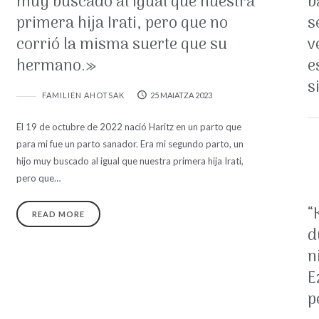
muy buscado al igual que nuestra
b
primera hija Irati, pero que no
s
corrió la misma suerte que su
v
hermano.»
e
s
FAMILIEN AHOTSAK
25 MAIATZA 2023
El 19 de octubre de 2022 nació Haritz en un parto que
para mi fue un parto sanador. Era mi segundo parto, un
hijo muy buscado al igual que nuestra primera hija Irati,
pero que…
“
READ MORE
d
n
E
p