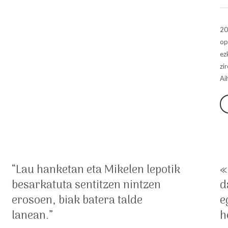
20
op
ez
zi
Ai
“Lau hanketan eta Mikelen lepotik
«
besarkatuta sentitzen nintzen
d
erosoen, biak batera talde
e
lanean.”
h