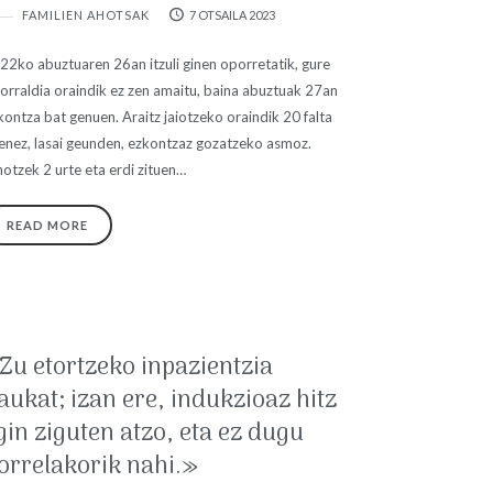
FAMILIEN AHOTSAK
7 OTSAILA 2023
22ko abuztuaren 26an itzuli ginen oporretatik, gure
orraldia oraindik ez zen amaitu, baina abuztuak 27an
kontza bat genuen. Araitz jaiotzeko oraindik 20 falta
renez, lasai geunden, ezkontzaz gozatzeko asmoz.
hotzek 2 urte eta erdi zituen…
READ MORE
Zu etortzeko inpazientzia
aukat; izan ere, indukzioaz hitz
gin ziguten atzo, eta ez dugu
orrelakorik nahi.»