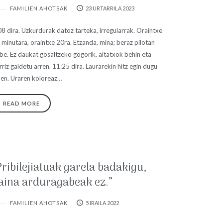
FAMILIEN AHOTSAK
23 URTARRILA 2023
08 dira. Uzkurdurak datoz tarteka, irregularrak. Oraintxe
 minutara, oraintxe 20ra. Etzanda, mina; beraz pilotan
be. Ez daukat gosaltzeko gogorik, aitatxok behin eta
rriz galdetu arren. 11:25 dira. Laurarekin hitz egin dugu
hen. Uraren koloreaz…
READ MORE
Pribilejiatuak garela badakigu,
aina arduragabeak ez.”
FAMILIEN AHOTSAK
5 IRAILA 2022